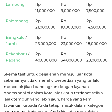
Lampung
Rp
Rp
Rp
11,000,000
9,000,000
7,500,000
Palembang
Rp
Rp
Rp
21,000,000
18,000,000
14,500,000
Bengkulu
/
Rp
Rp
Rp
Jambi
26,000,000
23,000,000
18,000,000
Pekanbaru
/
Rp
Rp
Rp
Padang
40,000,000
34,000,000
28,000,000
Skema tarif untuk perjalanan menuju luar kota
sebenarnya tidak memiliki perbedaan yang terlalu
mencolok jika dibandingkan dengan layanan
operasional di dalam kota. Meskipun terdapat selisih
jarak tempuh yang lebih jauh, harga yang kami
tawarkan kepada Anda tetap masuk dalam kategori
yang sangat terjangkau. Anda kini bisa menjelajahi