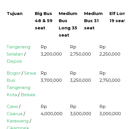
Tujuan
Big Bus
Medium
Medium
Elf Long
48 & 59
Bus
Bus 31
19 seat
seat
Long 35
seat
seat
Tujuan
Big Bus 48
Medium
Medium
Tangerang
Rp
Rp
Rp
& 59 seat
Bus Long
Bus 31
Selatan
/
3,200,000
2,750,000
2,250,000
35 seat
seat
Depok
Bogor
/
Sewa
Rp
Rp
Rp
Bus
3,700,000
3,250,000
2,750,000
Tangerang
Kota
/
Bekasi
Ciawi
/
Rp
Rp
Rp
Cisarua
/
4,000,000
3,500,000
3,000,000
Karawang
/
Cikampek