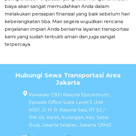
biaya akan sangat memudahkan Anda dalam
melakukan persiapan finansial yang baik sebelum hari
keberangkatan tiba. Mari segera wujudkan rencana
perjalanan impian Anda bersama layanan transportasi
kami yang sudah terbukti aman dan juga sangat
terpercaya.
Hubungi Sewa Transportasi Area
Jakarta
Kawasan CBD Rasuna Epicentrum,
Epiwalk Office Suite Level 5 Unit
A501, Jl. H. R. Rasuna Said, RT 02 /
RW 05, Karet, Kuningan, Kec. Setia
Budi, Jakarta Selatan, Jakarta 12940