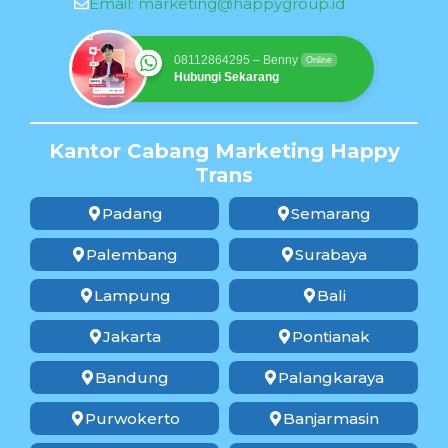
Email:
marketing@happygroup.id
08112864295 – Benny
Online
Hubungi Sekarang
Kantor Cabang Marketing Happy
Trans
Padang
Semarang
Palembang
Surabaya
Lampung
Bali
Jakarta
Pontianak
Bandung
Palangkaraya
Purwokerto
Banjarmasin