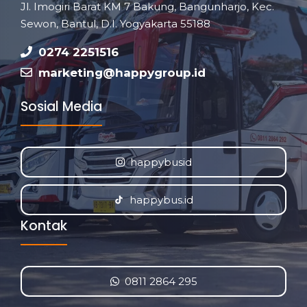
Jl. Imogiri Barat KM 7 Bakung, Bangunharjo, Kec.
Sewon, Bantul, D.I. Yogyakarta 55188
0274 2251516
marketing@happygroup.id
Sosial Media
happybusid
happybus.id
Kontak
0811 2864 295