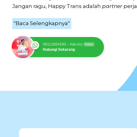
Jangan ragu, Happy Trans adalah
partner
perja
"Baca Selengkapnya"
08112864290 – Ade Ary
Online
Hubungi Sekarang