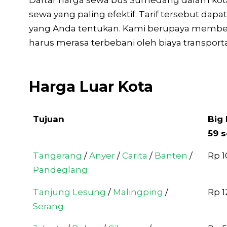
Daftar harga sewa bus Sumedang dalam kot
sewa yang paling efektif. Tarif tersebut da
yang Anda tentukan. Kami berupaya memberi
harus merasa terbebani oleh biaya transporta
Harga Luar Kota
Tujuan
Big 
59 s
Tujuan
Big 
Tangerang
/
Anyer
/
Carita
/
Banten
/
Rp 1
59 s
Pandeglang
Tanjung Lesung
/
Malingping
/
Rp 1
Serang