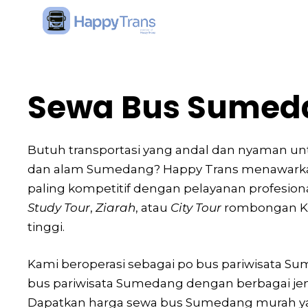
Skip
to
content
Sewa Bus Sumed
Butuh transportasi yang andal dan nyaman un
dan alam Sumedang? Happy Trans menawarka
paling kompetitif dengan pelayanan profesio
Study Tour
,
Ziarah
, atau
City Tour
rombongan Ka
tinggi.
Kami beroperasi sebagai po bus pariwisata S
bus pariwisata Sumedang dengan berbagai jen
Dapatkan harga sewa bus Sumedang murah ya