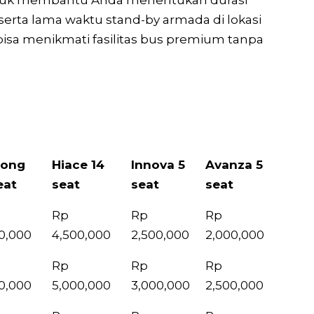
untuk membantu Anda menentukan durasi
serta lama waktu stand-by armada di lokasi
sa menikmati fasilitas bus premium tanpa
Long
Hiace 14
Innova 5
Avanza 5
eat
seat
seat
seat
Long
Hiace 14
Innova 5
Avanza 5
Rp
Rp
Rp
eat
seat
seat
seat
0,000
4,500,000
2,500,000
2,000,000
Rp
Rp
Rp
0,000
5,000,000
3,000,000
2,500,000