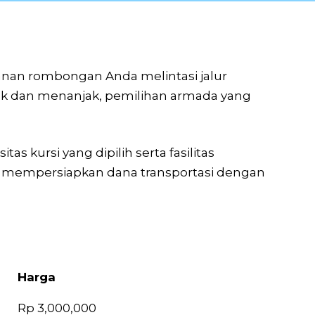
nan rombongan Anda melintasi jalur
lok dan menanjak, pemilihan armada yang
s kursi yang dipilih serta fasilitas
sa mempersiapkan dana transportasi dengan
Harga
Harga
Rp 3,000,000