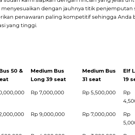
a sudah kami siapkan dengan rincian yang jelas 
pat menyesuaikan dengan jauhnya titik penjemputan 
kan penawaran paling kompetitif sehingga Anda bi
si yang tinggi.
Bus 50 &
Medium Bus
Medium Bus
Elf 
eat
Long 39 seat
31 seat
19 s
Bus 50 &
Medium Bus
Medium Bus
Elf 
0,000,000
Rp 7,000,000
Rp 5,500,000
Rp
eat
Long 39 seat
31 seat
19 s
4,50
2,000,000
Rp 9,000,000
Rp 7,000,000
Rp
5,00