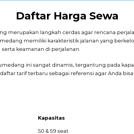
Daftar Harga Sewa
g merupakan langkah cerdas agar rencana perjala
umedang memiliki karakteristik jalanan yang berke
erta keamanan di perjalanan.
umedang ini sangat dinamis, tergantung pada kapasita
ftar tarif terbaru sebagai referensi agar Anda bi
Kapasitas
Kapasitas
50 & 59 seat