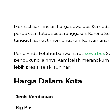
Memastikan rincian harga sewa bus Sumedan
perbukitan tetap sesuai anggaran. Karena S
tangguh sangat memengaruhi kenyamanan s
Perlu Anda ketahui bahwa harga
sewa bus
S
pendukung lainnya. Kami telah merangkum da
lebih presisi sejak jauh hari.
Harga Dalam Kota
Jenis Kendaraan
Jenis Kendaraan
Big Bus