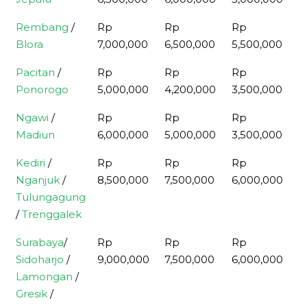
Rembang
/
Rp
Rp
Rp
R
Blora
7,000,000
6,500,000
5,500,000
3
Pacitan
/
Rp
Rp
Rp
R
Ponorogo
5,000,000
4,200,000
3,500,000
2
Ngawi
/
Rp
Rp
Rp
R
Madiun
6,000,000
5,000,000
3,500,000
2
Kediri
/
Rp
Rp
Rp
R
Nganjuk
/
8,500,000
7,500,000
6,000,000
4
Tulungagung
/
Trenggalek
Surabaya
/
Rp
Rp
Rp
R
Sidoharjo
/
9,000,000
7,500,000
6,000,000
4
Lamongan
/
Gresik
/