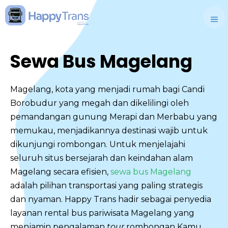
Skip
to
M
content
Sewa Bus Magelang
Magelang, kota yang menjadi rumah bagi Candi
Borobudur yang megah dan dikelilingi oleh
pemandangan gunung Merapi dan Merbabu yang
memukau, menjadikannya destinasi wajib untuk
dikunjungi rombongan. Untuk menjelajahi
seluruh situs bersejarah dan keindahan alam
Magelang secara efisien,
sewa bus Magelang
adalah pilihan transportasi yang paling strategis
dan nyaman. Happy Trans hadir sebagai penyedia
layanan rental bus pariwisata Magelang yang
menjamin pengalaman
tour
rombongan Kamu