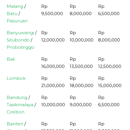
Malang
/
Rp
Rp
Rp
R
Batu
/
9,500,000
8,000,000
6,500,000
4
Pasuruan
Banyuwangi
/
Rp
Rp
Rp
R
Situbondo
/
12,000,000
10,000,000
8,000,000
5
Probolinggo
Bali
Rp
Rp
Rp
R
16,000,000
13,500,000
12,500,000
7
Lombok
Rp
Rp
Rp
R
21,000,000
18,000,000
15,000,000
9
Bandung
/
Rp
Rp
Rp
R
Tasikmalaya
/
10,000,000
9,000,000
6,500,000
4
Cirebon
Banten
/
Rp
Rp
Rp
R