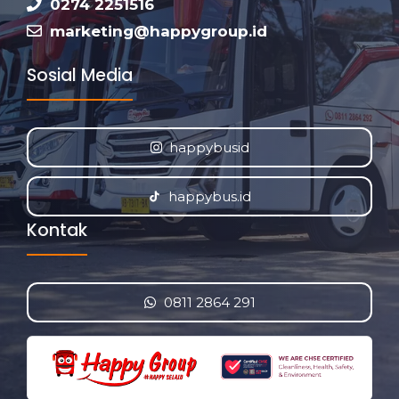
0274 2251516
marketing@happygroup.id
Sosial Media
happybusid
happybus.id
Kontak
0811 2864 291