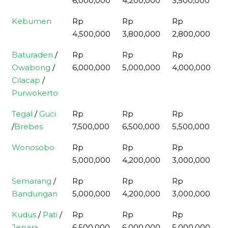
6,000,000
4,200,000
3,500,000
2
Kebumen
Rp
Rp
Rp
R
4,500,000
3,800,000
2,800,000
2
Baturaden
/
Rp
Rp
Rp
R
Owabong
/
6,000,000
5,000,000
4,000,000
2
Cilacap
/
Purwokerto
Tegal
/
Guci
Rp
Rp
Rp
R
/
Brebes
7,500,000
6,500,000
5,500,000
4
Wonosobo
Rp
Rp
Rp
R
5,000,000
4,200,000
3,000,000
2
Semarang
/
Rp
Rp
Rp
R
Bandungan
5,000,000
4,200,000
3,000,000
2
Kudus
/
Pati
/
Rp
Rp
Rp
R
Jepara
6,500,000
6,000,000
5,000,000
2