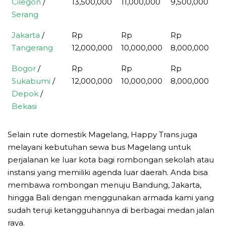
Cilegon
/
13,500,000
11,000,000
9,500,000
6
Serang
Jakarta
/
Rp
Rp
Rp
R
Tangerang
12,000,000
10,000,000
8,000,000
5
Bogor
/
Rp
Rp
Rp
R
Sukabumi
/
12,000,000
10,000,000
8,000,000
5
Depok
/
Bekasi
Selain rute domestik Magelang, Happy Trans juga
melayani kebutuhan sewa bus Magelang untuk
perjalanan ke luar kota bagi rombongan sekolah atau
instansi yang memiliki agenda luar daerah. Anda bisa
membawa rombongan menuju Bandung, Jakarta,
hingga Bali dengan menggunakan armada kami yang
sudah teruji ketangguhannya di berbagai medan jalan
raya.