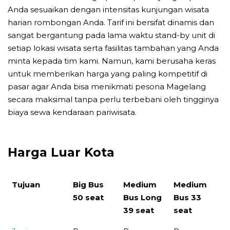
Anda sesuaikan dengan intensitas kunjungan wisata
harian rombongan Anda. Tarif ini bersifat dinamis dan
sangat bergantung pada lama waktu stand-by unit di
setiap lokasi wisata serta fasilitas tambahan yang Anda
minta kepada tim kami. Namun, kami berusaha keras
untuk memberikan harga yang paling kompetitif di
pasar agar Anda bisa menikmati pesona Magelang
secara maksimal tanpa perlu terbebani oleh tingginya
biaya sewa kendaraan pariwisata.
Harga Luar Kota
Tujuan
Big Bus
Medium
Medium
E
50 seat
Bus Long
Bus 33
1
39 seat
seat
Tujuan
Big Bus
Medium
Medium
E