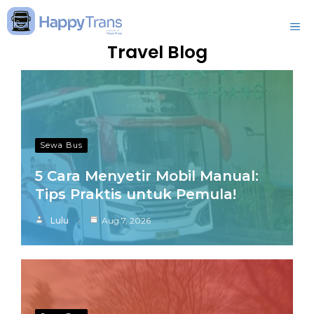
Skip
to
M
content
Travel Blog
Sewa Bus
5 Cara Menyetir Mobil Manual:
Tips Praktis untuk Pemula!
Lulu
Aug 7, 2026