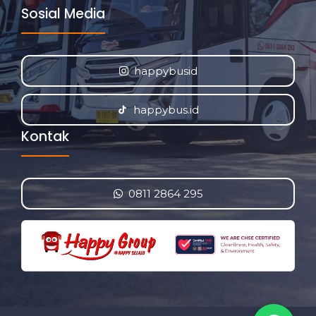
Sosial Media
happybusid
happybus.id
Kontak
0811 2864 295