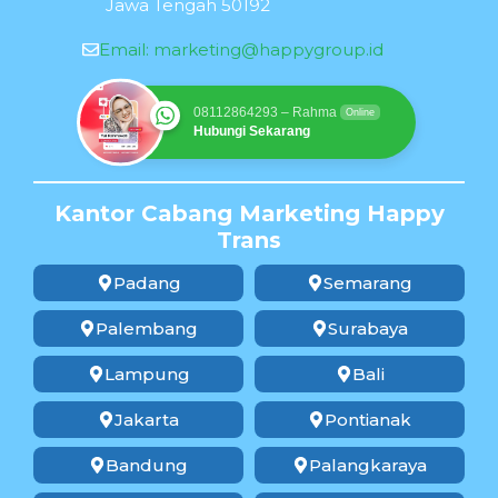
Jawa Tengah 50192
Email:
marketing@happygroup.id
08112864293 – Rahma
Online
Hubungi Sekarang
Kantor Cabang Marketing Happy
Trans
Padang
Semarang
Palembang
Surabaya
Lampung
Bali
Jakarta
Pontianak
Bandung
Palangkaraya