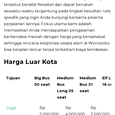
tersebut bersifat fleksibel dan dapat berubah
sewaktu-waktu tergantung pada tingkat kesulitan rute
spesifik yang ingin Anda kunjungi bersama peserta
perjalanan lainnya. Fokus utama kami adalah
memastikan Anda mendapatkan pengalaman
berkendara mewah dengan harga yang bersahabat
sehingga rencana eksplorasi wisata alam di Wonosobo
bisa berjalan lancar tanpa terbebani biaya kendaraan.
Harga Luar Kota
Tujuan
Big Bus
Medium
Medium
Elf Lo
50 seat
Bus
Bus 31
16 sea
Long 35
seat
seat
Tujuan
Big Bus 50
Medium
Medium
Jogja
Rp
Rp
Rp
seat
Bus Long
Bus 31
5,000,000
4,000,000
3,500,000