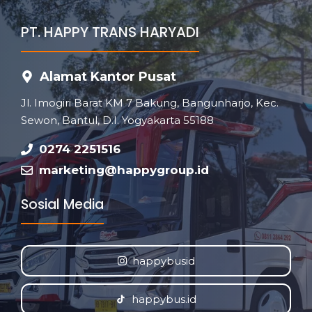
PT. HAPPY TRANS HARYADI
Alamat Kantor Pusat
Jl. Imogiri Barat KM 7 Bakung, Bangunharjo, Kec.
Sewon, Bantul, D.I. Yogyakarta 55188
0274 2251516
marketing@happygroup.id
Sosial Media
happybusid
happybus.id