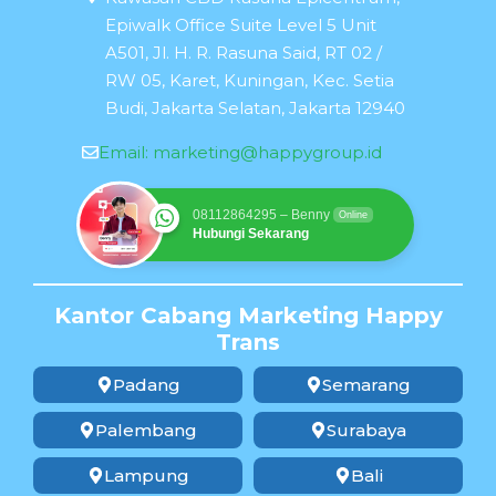
Epiwalk Office Suite Level 5 Unit
A501, Jl. H. R. Rasuna Said, RT 02 /
RW 05, Karet, Kuningan, Kec. Setia
Budi, Jakarta Selatan, Jakarta 12940
Email:
marketing@happygroup.id
08112864295 – Benny
Online
Hubungi Sekarang
Kantor Cabang Marketing Happy
Trans
Padang
Semarang
Palembang
Surabaya
Lampung
Bali