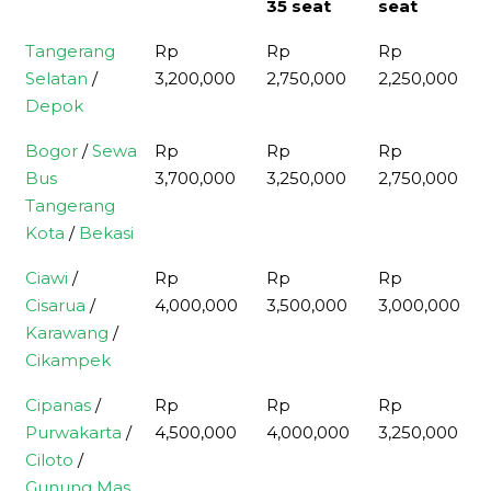
35 seat
seat
Tujuan
Big Bus 48
Medium
Medium
Tangerang
Rp
Rp
Rp
& 59 seat
Bus Long
Bus 31
Selatan
/
3,200,000
2,750,000
2,250,000
35 seat
seat
Depok
Bogor
/
Sewa
Rp
Rp
Rp
Bus
3,700,000
3,250,000
2,750,000
Tangerang
Kota
/
Bekasi
Ciawi
/
Rp
Rp
Rp
Cisarua
/
4,000,000
3,500,000
3,000,000
Karawang
/
Cikampek
Cipanas
/
Rp
Rp
Rp
Purwakarta
/
4,500,000
4,000,000
3,250,000
Ciloto
/
Gunung Mas