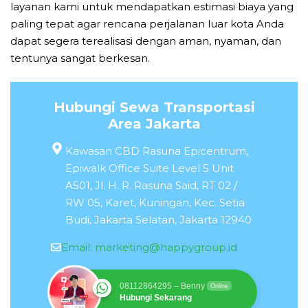
layanan kami untuk mendapatkan estimasi biaya yang
paling tepat agar rencana perjalanan luar kota Anda
dapat segera terealisasi dengan aman, nyaman, dan
tentunya sangat berkesan.
Hubungi Sewa Transportasi
Area Jakarta
Kawasan CBD Rasuna Epicentrum,
Epiwalk Office Suite Level 5 Unit
A501, Jl. H. R. Rasuna Said, RT 02 /
RW 05, Karet, Kuningan, Kec. Setia
Budi, Jakarta Selatan, Jakarta 12940
Email:
marketing@happygroup.id
08112864295 – Benny
Online
Hubungi Sekarang