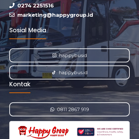
0274 2251516
marketing@happygroup.id
Sosial Media
happybusid
happybus.id
Kontak
0811 2867 919