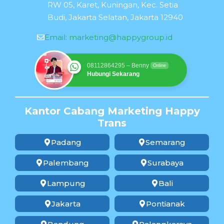
RW 05, Karet, Kuningan, Kec. Setia
Budi, Jakarta Selatan, Jakarta 12940
Email:
marketing@happygroup.id
08112864295 – Benny
Online
Hubungi Sekarang
Kantor Cabang Marketing Happy
Trans
Padang
Semarang
Palembang
Surabaya
Lampung
Bali
Jakarta
Pontianak