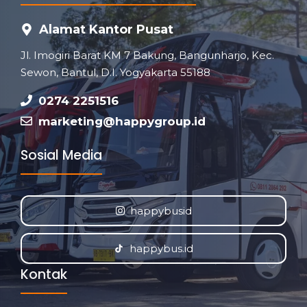
Alamat Kantor Pusat
Jl. Imogiri Barat KM 7 Bakung, Bangunharjo, Kec.
Sewon, Bantul, D.I. Yogyakarta 55188
0274 2251516
marketing@happygroup.id
Sosial Media
happybusid
happybus.id
Kontak