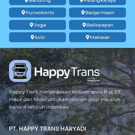
Bandung
Palangkaraya
Purwokerto
Banjarmasin
Jogja
Balikpapan
Solo
Makasar
Happy Trans menyediakan layanan sewa Bus, Elf,
Hiace dan Mobil untuk perjalanan grup maupun
bisnis di seluruh Indonesia.
PT. HAPPY TRANS HARYADI