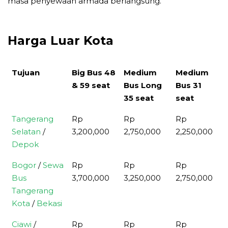
masa penyewaan armada berlangsung.
Harga Luar Kota
Tujuan
Big Bus 48
Medium
Medium
& 59 seat
Bus Long
Bus 31
35 seat
seat
Tujuan
Big Bus 48
Medium
Medium
Tangerang
Rp
Rp
Rp
& 59 seat
Bus Long
Bus 31
Selatan
/
3,200,000
2,750,000
2,250,000
35 seat
seat
Depok
Bogor
/
Sewa
Rp
Rp
Rp
Bus
3,700,000
3,250,000
2,750,000
Tangerang
Kota
/
Bekasi
Ciawi
/
Rp
Rp
Rp