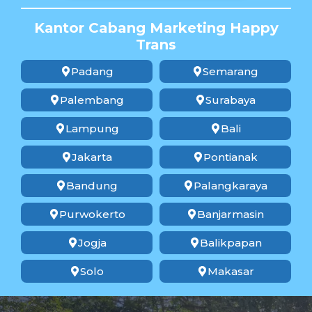
Kantor Cabang Marketing Happy
Trans
Padang
Semarang
Palembang
Surabaya
Lampung
Bali
Jakarta
Pontianak
Bandung
Palangkaraya
Purwokerto
Banjarmasin
Jogja
Balikpapan
Solo
Makasar