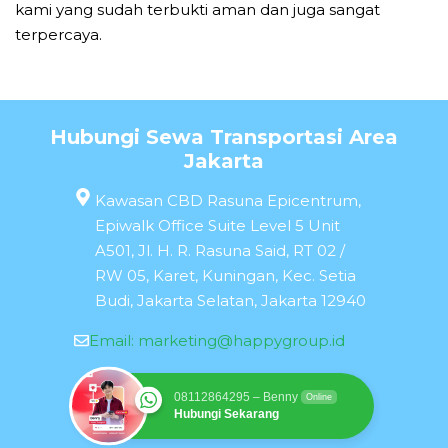
kami yang sudah terbukti aman dan juga sangat
terpercaya.
Hubungi Sewa Transportasi Area
Jakarta
Kawasan CBD Rasuna Epicentrum,
Epiwalk Office Suite Level 5 Unit
A501, Jl. H. R. Rasuna Said, RT 02 /
RW 05, Karet, Kuningan, Kec. Setia
Budi, Jakarta Selatan, Jakarta 12940
Email:
marketing@happygroup.id
08112864295 – Benny
Online
Hubungi Sekarang