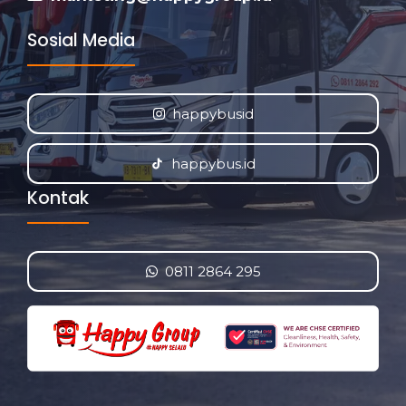
Sosial Media
happybusid
happybus.id
Kontak
0811 2864 295