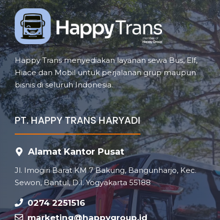
Happy Trans menyediakan layanan sewa Bus, Elf,
Hiace dan Mobil untuk perjalanan grup maupun
bisnis di seluruh Indonesia.
PT. HAPPY TRANS HARYADI
Alamat Kantor Pusat
Jl. Imogiri Barat KM 7 Bakung, Bangunharjo, Kec.
Sewon, Bantul, D.I. Yogyakarta 55188
0274 2251516
marketing@happygroup.id