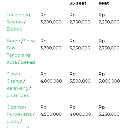
35 seat
seat
Tujuan
Big Bus 48
Medium
Medium
Tangerang
Rp
Rp
Rp
& 59 seat
Bus Long
Bus 31
Selatan
/
3,200,000
2,750,000
2,250,000
35 seat
seat
Depok
Bogor
/
Sewa
Rp
Rp
Rp
Bus
3,700,000
3,250,000
2,750,000
Tangerang
Kota
/
Bekasi
Ciawi
/
Rp
Rp
Rp
Cisarua
/
4,000,000
3,500,000
3,000,000
Karawang
/
Cikampek
Cipanas
/
Rp
Rp
Rp
Purwakarta
/
4,500,000
4,000,000
3,250,000
Ciloto
/