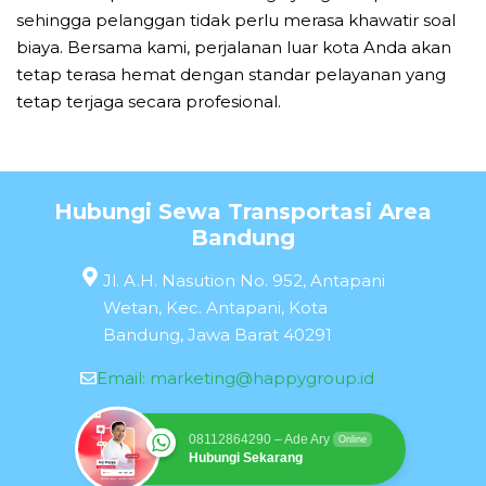
sehingga pelanggan tidak perlu merasa khawatir soal
biaya. Bersama kami, perjalanan luar kota Anda akan
tetap terasa hemat dengan standar pelayanan yang
tetap terjaga secara profesional.
Hubungi Sewa Transportasi Area
Bandung
Jl. A.H. Nasution No. 952, Antapani
Wetan, Kec. Antapani, Kota
Bandung, Jawa Barat 40291
Email:
marketing@happygroup.id
08112864290 – Ade Ary
Online
Hubungi Sekarang