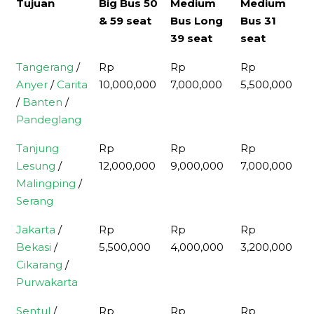
Tujuan
Big Bus 50
Medium
Medium
& 59 seat
Bus Long
Bus 31
39 seat
seat
Tujuan
Big Bus 50
Medium
Medium
Tangerang
/
Rp
Rp
Rp
& 59 seat
Bus Long
Bus 31
Anyer
/
Carita
10,000,000
7,000,000
5,500,000
39 seat
seat
/
Banten
/
Pandeglang
Tanjung
Rp
Rp
Rp
Lesung
/
12,000,000
9,000,000
7,000,000
Malingping
/
Serang
Jakarta
/
Rp
Rp
Rp
Bekasi
/
5,500,000
4,000,000
3,200,000
Cikarang
/
Purwakarta
Sentul
/
Rp
Rp
Rp