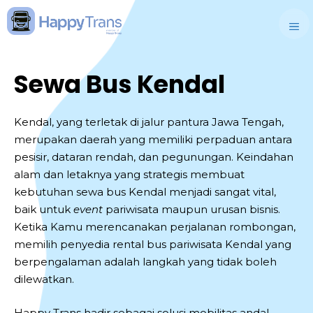
Skip
to
M
content
Sewa Bus Kendal
Kendal, yang terletak di jalur pantura Jawa Tengah,
merupakan daerah yang memiliki perpaduan antara
pesisir, dataran rendah, dan pegunungan. Keindahan
alam dan letaknya yang strategis membuat
kebutuhan sewa bus Kendal menjadi sangat vital,
baik untuk
event
pariwisata maupun urusan bisnis.
Ketika Kamu merencanakan perjalanan rombongan,
memilih penyedia rental bus pariwisata Kendal yang
berpengalaman adalah langkah yang tidak boleh
dilewatkan.
Happy Trans hadir sebagai solusi mobilitas andal