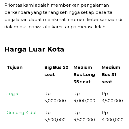
Prioritas kami adalah memberikan pengalaman
berkendara yang tenang sehingga setiap peserta
perjalanan dapat menikmati momen kebersamaan di
dalam bus pariwisata kami tanpa merasa lelah.
Harga Luar Kota
Tujuan
Big Bus 50
Medium
Medium
seat
Bus Long
Bus 31
35 seat
seat
Tujuan
Big Bus 50
Medium
Medium
Jogja
Rp
Rp
Rp
seat
Bus Long
Bus 31
5,000,000
4,000,000
3,500,000
35 seat
seat
Gunung Kidul
Rp
Rp
Rp
5,500,000
4,500,000
4,000,000