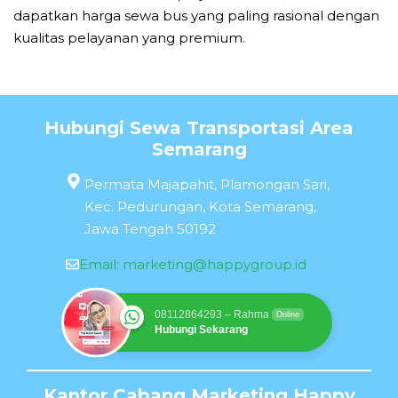
dapatkan harga sewa bus yang paling rasional dengan
kualitas pelayanan yang premium.
Hubungi Sewa Transportasi Area
Semarang
Permata Majapahit, Plamongan Sari,
Kec. Pedurungan, Kota Semarang,
Jawa Tengah 50192
Email:
marketing@happygroup.id
08112864293 – Rahma
Online
Hubungi Sekarang
Kantor Cabang Marketing Happy