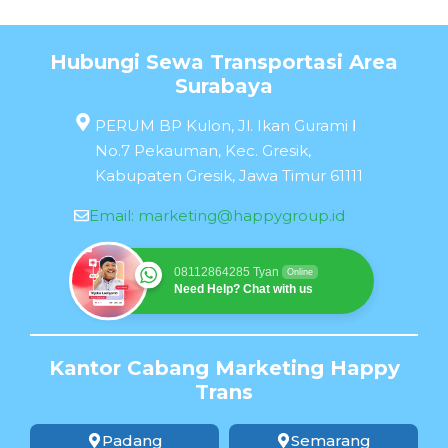
Hubungi Sewa Transportasi Area
Surabaya
PERUM BP Kulon, Jl. Ikan Gurami Ⅰ
No.7 Pekauman, Kec. Gresik,
Kabupaten Gresik, Jawa Timur 61111
Email:
marketing@happygroup.id
08112864285 Tyan
Online
Need Help? Chat with us
Kantor Cabang Marketing Happy
Trans
Padang
Semarang