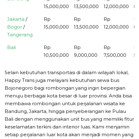
15,000,000
13,500,000
12,000,000
8,
Jakarta
/
Rp
Rp
Rp
R
Bogor
/
15,000,000
13,500,000
12,000,000
8,
Tangerang
Bali
Rp
Rp
Rp
R
10,500,000
9,000,000
7,500,000
5,
Selain kebutuhan transportasi di dalam wilayah lokal,
Happy Trans juga melayani kebutuhan sewa bus
Bojonegoro bagi rombongan yang ingin bepergian
menuju berbagai kota besar di luar provinsi. Anda bisa
membawa rombongan untuk perjalanan wisata ke
Bandung, Jakarta, hingga penyeberangan ke Pulau
Bali dengan menggunakan unit bus yang memiliki fitur
keselamatan terkini dan interior luas. Kami menjamin
setiap perjalanan luar kota akan menjadi momen yang