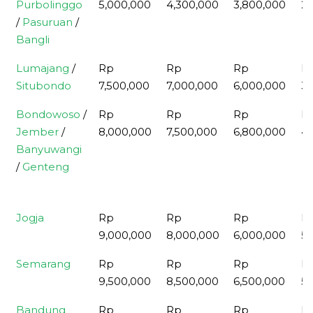
Purbolinggo
5,000,000
4,300,000
3,800,000
2,
/
Pasuruan
/
Bangli
Lumajang
/
Rp
Rp
Rp
R
Situbondo
7,500,000
7,000,000
6,000,000
3,
Bondowoso
/
Rp
Rp
Rp
R
Jember
/
8,000,000
7,500,000
6,800,000
4,
Banyuwangi
/
Genteng
Jogja
Rp
Rp
Rp
R
9,000,000
8,000,000
6,000,000
5,
Semarang
Rp
Rp
Rp
R
9,500,000
8,500,000
6,500,000
5,
Bandung
Rp
Rp
Rp
R