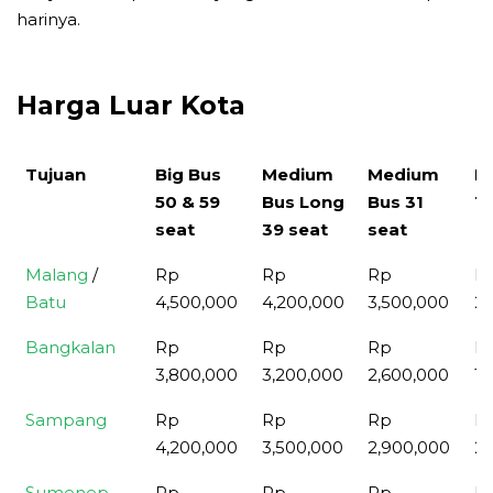
harinya.
Harga Luar Kota
Tujuan
Big Bus
Medium
Medium
El
50 & 59
Bus Long
Bus 31
16
seat
39 seat
seat
Tujuan
Big Bus
Medium
Medium
El
Malang
/
Rp
Rp
Rp
R
50 & 59
Bus Long
Bus 31
16
Batu
4,500,000
4,200,000
3,500,000
2,
seat
39 seat
seat
Bangkalan
Rp
Rp
Rp
R
3,800,000
3,200,000
2,600,000
1,
Sampang
Rp
Rp
Rp
R
4,200,000
3,500,000
2,900,000
2,
Sumenep
Rp
Rp
Rp
R