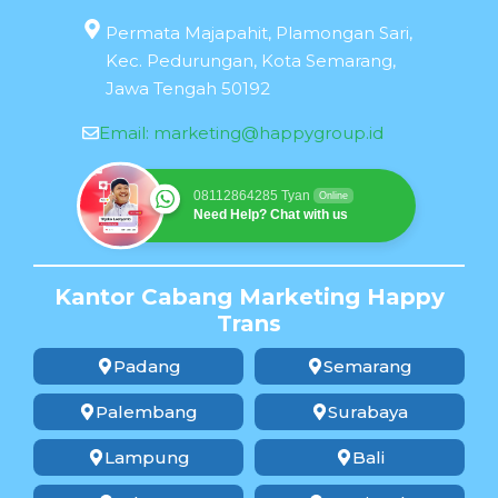
Permata Majapahit, Plamongan Sari,
Kec. Pedurungan, Kota Semarang,
Jawa Tengah 50192
Email:
marketing@happygroup.id
08112864285 Tyan
Online
Need Help? Chat with us
Kantor Cabang Marketing Happy
Trans
Padang
Semarang
Palembang
Surabaya
Lampung
Bali