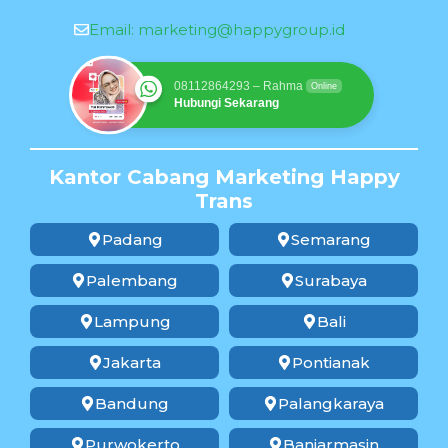
Email:
marketing@happygroup.id
08112864293 – Rahma
Online
Hubungi Sekarang
Kantor Cabang Marketing Happy
Trans
Padang
Semarang
Palembang
Surabaya
Lampung
Bali
Jakarta
Pontianak
Bandung
Palangkaraya
Purwokerto
Banjarmasin