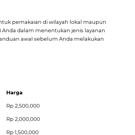
untuk pemakaian di wilayah lokal maupun
gi Anda dalam menentukan jenis layanan
gai panduan awal sebelum Anda melakukan
Harga
Harga
Rp 2,500,000
Rp 2,000,000
Rp 1,500,000