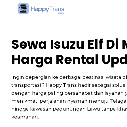
Skip
to
content
Sewa Isuzu Elf D
Harga Rental Upd
Ingin bepergian ke berbagai destinasi wisata d
transportasi ? Happy Trans hadir sebagai solus
dengan harga paling bersahabat dan layanan y
menikmati perjalanan nyaman menuju Telaga 
hingga kawasan pegunungan Lawu tanpa khaw
keamanan.