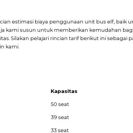
cian estimasi biaya penggunaan unit bus elf, baik 
sengaja kami susun untuk memberikan kemudahan ba
as. Silakan pelajari rincian tarif berikut ini seba
n kami.
Kapasitas
Kapasitas
50 seat
39 seat
33 seat