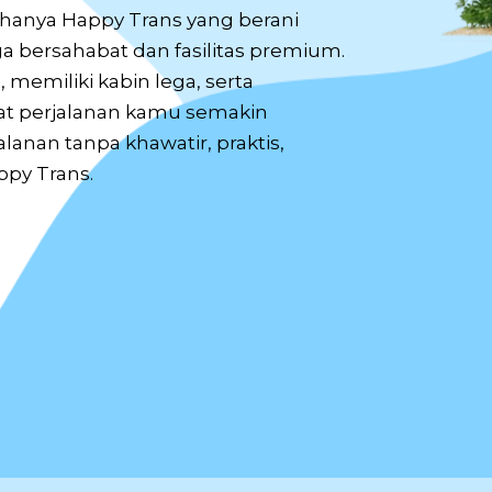
, hanya Happy Trans yang berani
 bersahabat dan fasilitas premium.
, memiliki kabin lega, serta
at perjalanan kamu semakin
anan tanpa khawatir, praktis,
py Trans.