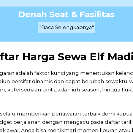
Denah Seat & Fasilitas
"Baca Selengkapnya"
ftar Harga Sewa Elf Mad
aran adalah faktor kunci yang menentukan kelanca
iun bersifat dinamis dan dapat berubah sewaktu-wa
n, ketersediaan unit pada high season, hingga fluktu
selalu memberikan penawaran terbaik demi kepuas
t perjalanan dengan mengacu pada daftar tarif ter
k awal, Anda bisa menikmati momen liburan atau k