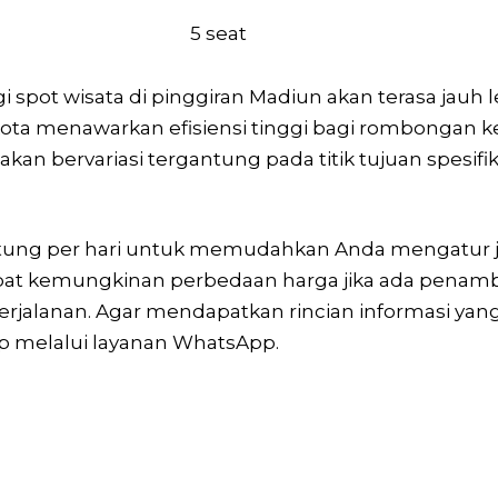
5 seat
 spot wisata di pinggiran Madiun akan terasa jauh le
ota menawarkan efisiensi tinggi bagi rombongan ke
an bervariasi tergantung pada titik tujuan spesifik
hitung per hari untuk memudahkan Anda mengatur ja
at kemungkinan perbedaan harga jika ada penamb
rjalanan. Agar mendapatkan rincian informasi yang l
 melalui layanan WhatsApp.