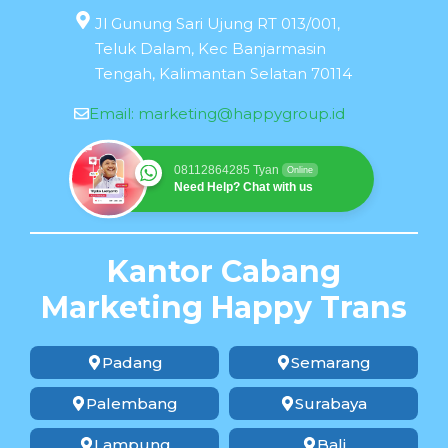
Jl Gunung Sari Ujung RT 013/001,
Teluk Dalam, Kec Banjarmasin
Tengah, Kalimantan Selatan 70114
Email:
marketing@happygroup.id
08112864285 Tyan
Online
Need Help? Chat with us
Kantor Cabang
Marketing Happy Trans
Padang
Semarang
Palembang
Surabaya
Lampung
Bali