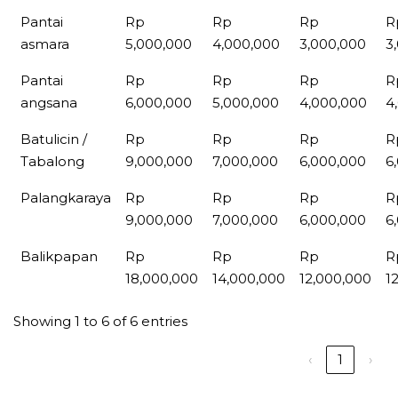
Pantai
Rp
Rp
Rp
R
asmara
5,000,000
4,000,000
3,000,000
3
Pantai
Rp
Rp
Rp
R
angsana
6,000,000
5,000,000
4,000,000
4
Batulicin /
Rp
Rp
Rp
R
Tabalong
9,000,000
7,000,000
6,000,000
6
Palangkaraya
Rp
Rp
Rp
R
9,000,000
7,000,000
6,000,000
6
Balikpapan
Rp
Rp
Rp
R
18,000,000
14,000,000
12,000,000
1
Showing 1 to 6 of 6 entries
‹
1
›