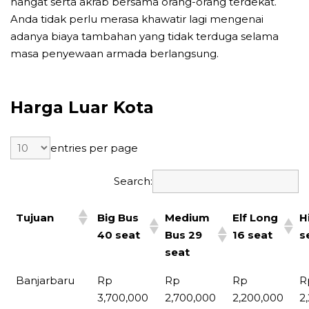
hangat serta akrab bersama orang-orang terdekat.
Anda tidak perlu merasa khawatir lagi mengenai
adanya biaya tambahan yang tidak terduga selama
masa penyewaan armada berlangsung.
Harga Luar Kota
entries per page
Search:
Tujuan
Big Bus
Medium
Elf Long
H
40 seat
Bus 29
16 seat
s
seat
Banjarbaru
Rp
Rp
Rp
R
3,700,000
2,700,000
2,200,000
2