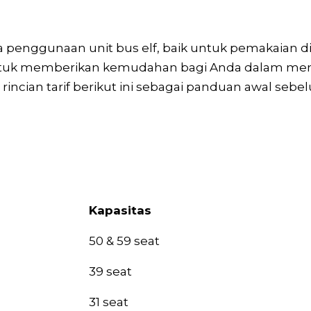
a penggunaan unit bus elf, baik untuk pemakaian d
 untuk memberikan kemudahan bagi Anda dalam mene
i rincian tarif berikut ini sebagai panduan awal 
Kapasitas
Kapasitas
50 & 59 seat
39 seat
31 seat