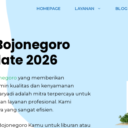
HOMEPAGE
LAYANAN
BLOG
 Bojonegoro
ate 2026
onegoro
yang memberikan
min kualitas dan kenyamanan
yadi adalah mitra terpercaya untuk
n layanan profesional. Kami
 yang sangat efisien.
 Bojonegoro Kamu untuk liburan atau