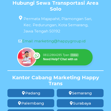
Hubungi Sewa Transportasi Area
Solo
Permata Majapahit, Plamongan Sari,
Kec. Pedurungan, Kota Semarang,
Jawa Tengah 50192
Email:
marketing@happygroup.id
08112864285 Tyan
Online
Need Help? Chat with us
Kantor Cabang Marketing Happy
Trans
Padang
Semarang
Palembang
Surabaya