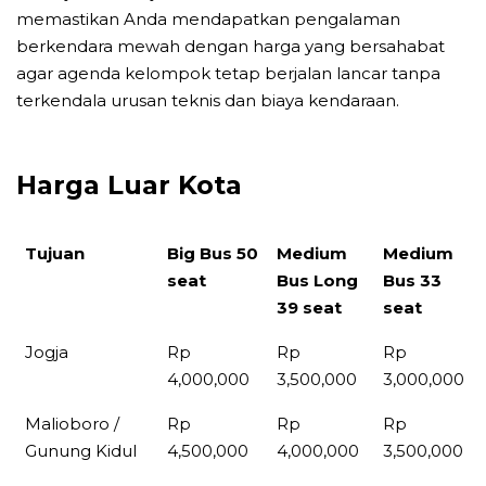
memastikan Anda mendapatkan pengalaman
berkendara mewah dengan harga yang bersahabat
agar agenda kelompok tetap berjalan lancar tanpa
terkendala urusan teknis dan biaya kendaraan.
Harga Luar Kota
Tujuan
Big Bus 50
Medium
Medium
seat
Bus Long
Bus 33
39 seat
seat
Tujuan
Big Bus 50
Medium
Medium
Jogja
Rp
Rp
Rp
seat
Bus Long
Bus 33
4,000,000
3,500,000
3,000,000
39 seat
seat
Malioboro /
Rp
Rp
Rp
Gunung Kidul
4,500,000
4,000,000
3,500,000