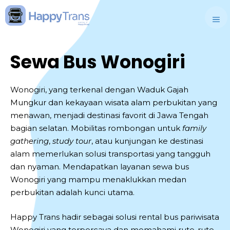
Skip
to
M
content
Sewa Bus Wonogiri
Wonogiri, yang terkenal dengan Waduk Gajah
Mungkur dan kekayaan wisata alam perbukitan yang
menawan, menjadi destinasi favorit di Jawa Tengah
bagian selatan. Mobilitas rombongan untuk
family
gathering
,
study tour
, atau kunjungan ke destinasi
alam memerlukan solusi transportasi yang tangguh
dan nyaman. Mendapatkan layanan sewa bus
Wonogiri yang mampu menaklukkan medan
perbukitan adalah kunci utama.
Happy Trans hadir sebagai solusi rental bus pariwisata
Wonogiri yang terpercaya dan memahami rute-rute