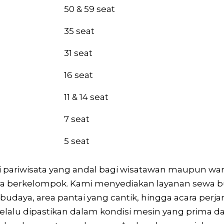
Kapasitas
50 & 59 seat
35 seat
31 seat
16 seat
11 & 14 seat
7 seat
5 seat
asi pariwisata yang andal bagi wisatawan maupun 
ra berkelompok. Kami menyediakan layanan sewa b
udaya, area pantai yang cantik, hingga acara perj
 selalu dipastikan dalam kondisi mesin yang prima 