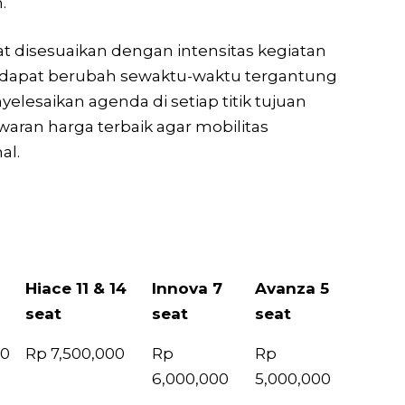
.
t disesuaikan dengan intensitas kegiatan
 dan dapat berubah sewaktu-waktu tergantung
saikan agenda di setiap titik tujuan
ran harga terbaik agar mobilitas
al.
Hiace 11 & 14
Innova 7
Avanza 5
seat
seat
seat
Hiace 11 & 14
Innova 7
Avanza 5
00
Rp 7,500,000
Rp
Rp
seat
seat
seat
6,000,000
5,000,000