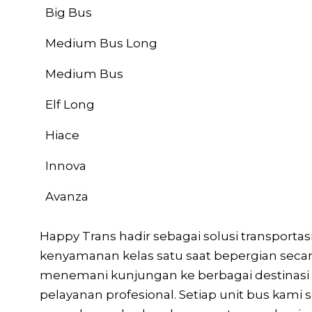
Jenis Kendaraan
Big Bus
Medium Bus Long
Medium Bus
Elf Long
Hiace
Innova
Avanza
Happy Trans hadir sebagai solusi transport
kenyamanan kelas satu saat bepergian seca
menemani kunjungan ke berbagai destinasi b
pelayanan profesional. Setiap unit bus kami