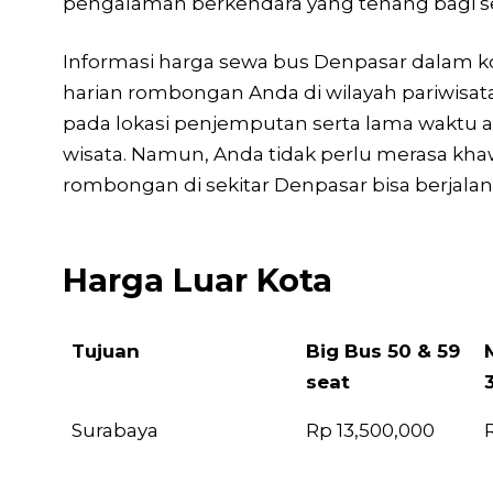
pengalaman berkendara yang tenang bagi s
Informasi harga sewa bus Denpasar dalam kot
harian rombongan Anda di wilayah pariwisata 
pada lokasi penjemputan serta lama waktu 
wisata. Namun, Anda tidak perlu merasa kh
rombongan di sekitar Denpasar bisa berjalan 
Harga Luar Kota
Tujuan
Big Bus 50 & 59
seat
Tujuan
Big Bus 50 & 59
Surabaya
Rp 13,500,000
seat