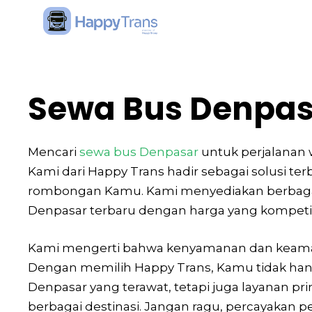
Skip
to
content
Sewa Bus Denpas
Mencari
sewa bus Denpasar
untuk perjalanan 
Kami dari Happy Trans hadir sebagai solusi te
rombongan Kamu. Kami menyediakan berbagai p
Denpasar terbaru dengan harga yang kompetit
Kami mengerti bahwa kenyamanan dan keaman
Dengan memilih Happy Trans, Kamu tidak han
Denpasar yang terawat, tetapi juga layanan p
berbagai destinasi. Jangan ragu, percayakan 