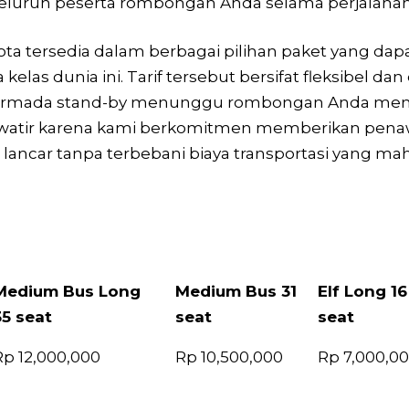
eluruh peserta rombongan Anda selama perjalanan
a tersedia dalam berbagai pilihan paket yang dapa
kelas dunia ini. Tarif tersebut bersifat fleksibel
armada stand-by menunggu rombongan Anda menyele
awatir karena kami berkomitmen memberikan penawa
lancar tanpa terbebani biaya transportasi yang mah
Medium Bus Long
Medium Bus 31
Elf Long 16
35 seat
seat
seat
Medium Bus Long
Medium Bus 31
Elf Long 16
Rp 12,000,000
Rp 10,500,000
Rp 7,000,0
35 seat
seat
seat