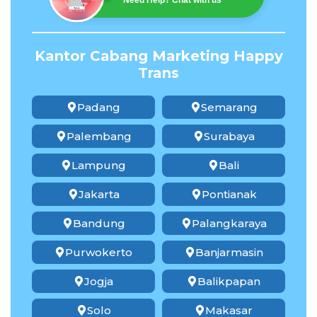
Need Help? Chat with us
Kantor Cabang Marketing Happy
Trans
Padang
Semarang
Palembang
Surabaya
Lampung
Bali
Jakarta
Pontianak
Bandung
Palangkaraya
Purwokerto
Banjarmasin
Jogja
Balikpapan
Solo
Makasar