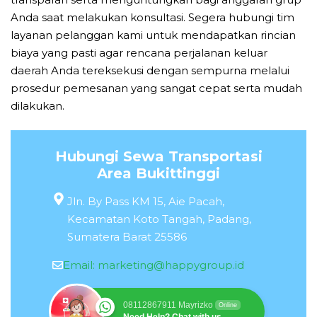
Anda saat melakukan konsultasi. Segera hubungi tim
layanan pelanggan kami untuk mendapatkan rincian
biaya yang pasti agar rencana perjalanan keluar
daerah Anda tereksekusi dengan sempurna melalui
prosedur pemesanan yang sangat cepat serta mudah
dilakukan.
Hubungi Sewa Transportasi
Area Bukittinggi
Jln. By Pass KM 15, Aie Pacah,
Kecamatan Koto Tangah, Padang,
Sumatera Barat 25586
Email:
marketing@happygroup.id
08112867911 Mayrizko
Online