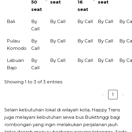
50
seat
16
seat
seat
seat
Bali
By
By Call
By Call
By Call
By Ca
Call
Pulau
By
By Call
By Call
By Call
By Ca
Komodo
Call
Labuan
By
By Call
By Call
By Call
By Ca
Bajo
Call
Showing 1 to 3 of 3 entries
‹
1
›
Selain kebutuhan lokal di wilayah kota, Happy Trans
juga melayani kebutuhan sewa bus Bukittinggi bagi
rombongan yang ingin melakukan perjalanan jauh
lintas daerah menuju berbagai provinsi tetangga. Anda