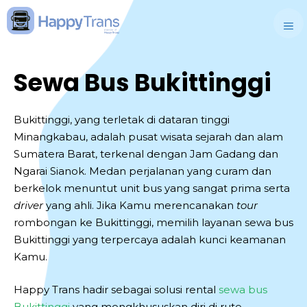
Skip
to
M
content
Sewa Bus Bukittinggi
Bukittinggi, yang terletak di dataran tinggi
Minangkabau, adalah pusat wisata sejarah dan alam
Sumatera Barat, terkenal dengan Jam Gadang dan
Ngarai Sianok. Medan perjalanan yang curam dan
berkelok menuntut unit bus yang sangat prima serta
driver
yang ahli. Jika Kamu merencanakan
tour
rombongan ke Bukittinggi, memilih layanan sewa bus
Bukittinggi yang terpercaya adalah kunci keamanan
Kamu.
Happy Trans hadir sebagai solusi rental
sewa bus
Bukittinggi
yang mengkhususkan diri di rute