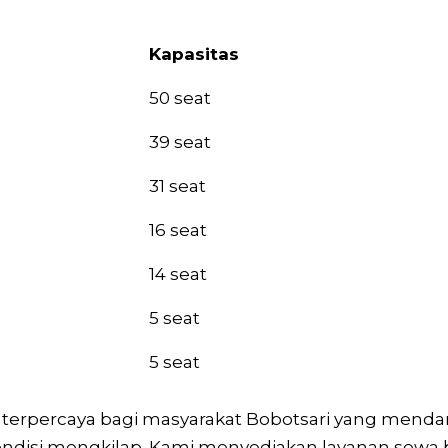
Kapasitas
Kapasitas
50 seat
39 seat
31 seat
16 seat
14 seat
5 seat
5 seat
si terpercaya bagi masyarakat Bobotsari yang mend
ondisi mengkilap. Kami menyediakan layanan sewa b