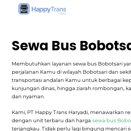
Skip
to
content
Sewa Bus Bobotsa
Membutuhkan layanan sewa bus Bobotsari ya
perjalanan Kamu di wilayah Bobotsari dan seki
transportasi andalan Kamu untuk berbagai kep
kunjungan dinas, hingga ziarah rombongan, 
dan nyaman.
Kami, PT Happy Trans Haryadi, menawarkan ren
dengan unit terbaru dan harga
sewa bus Bobo
terjangkau. Tidak perlu lagi bingung mencari 