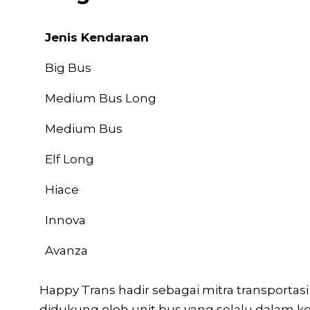
Jenis Kendaraan
Jenis Kendaraan
Big Bus
Medium Bus Long
Medium Bus
Elf Long
Hiace
Innova
Avanza
Happy Trans hadir sebagai mitra transporta
didukung oleh unit bus yang selalu dalam k