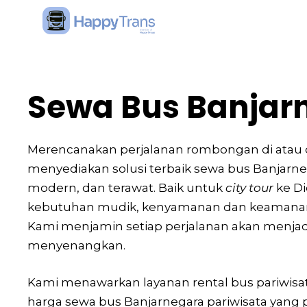
Skip
to
content
Sewa Bus Banjar
Merencanakan perjalanan rombongan di atau d
menyediakan solusi terbaik sewa bus Banjarn
modern, dan terawat. Baik untuk
city tour
ke Di
kebutuhan mudik, kenyamanan dan keamanan 
Kami menjamin setiap perjalanan akan menja
menyenangkan.
Kami menawarkan layanan rental bus pariwis
harga sewa bus Banjarnegara pariwisata yang p