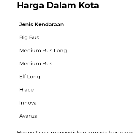
Harga Dalam Kota
Jenis Kendaraan
Jenis Kendaraan
Big Bus
Medium Bus Long
Medium Bus
Elf Long
Hiace
Innova
Avanza
Happy Trans menyediakan armada bus pariw