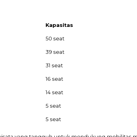
Kapasitas
Kapasitas
50 seat
39 seat
31 seat
16 seat
14 seat
5 seat
5 seat
isata yang tangguh untuk mendukung mobilitas m